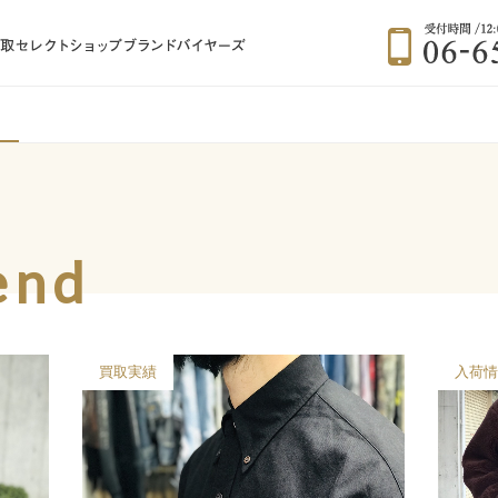
BRAND BUYERS 大阪大正のブランド古
end
買取実績