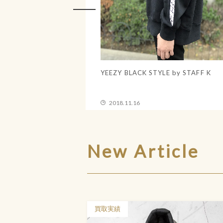
NSEA サンシー REVERSIBLE
16SS COMME DES GARCO
 APOLLO JACKET
DESIGN SHOP STAFF COAT
15
2018.11.14
New Article
買取実績