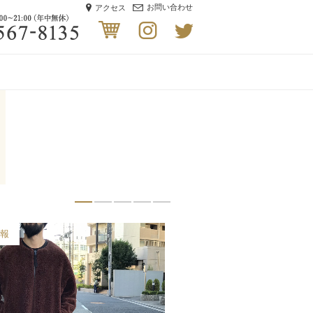
お問い合わせ
アクセス
着販売・買取セレクトショップブランドバイヤーズ
06-6567-8135 受付時間/ 12:00〜21:00（年中無休）
cart
instagram
twitter
入荷情報
入荷情報
買取実績
入荷情報
入荷情報
入荷情報
入荷情報
入荷情報
入荷情報
入荷情報