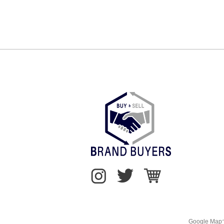
BRAND BUYERS
instagram
twitter
cart
Google M