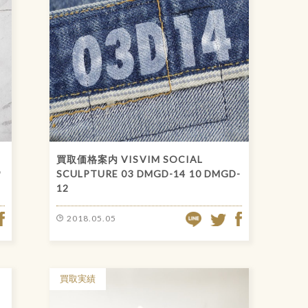
買取価格案内 VISVIM SOCIAL
ウ
SCULPTURE 03 DMGD-14 10 DMGD-
12
FACEBOOK
LINE
FACEBOOK
ITTER
2018.05.05
TWITTER
買取実績