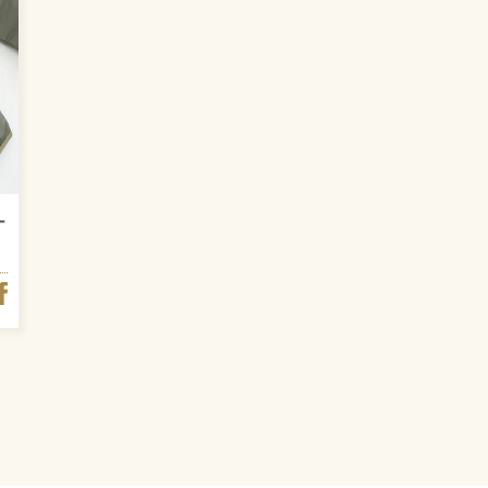
ー
FACEBOOK
ITTER