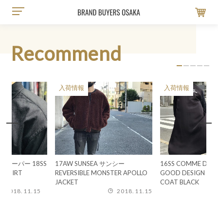
BRAND BUYERS 大阪大正のブランド古着販
cart
Recommend
入荷情報
入荷情報
買
入
入
買
入
入
入
入
入
入
入
S
17AW SUNSEA サンシー
16SS COMME DES GARCONS
CA
17
入荷
買取
入荷情
9/
9/2
9/1
9/1
9/
ブラ
REVERSIBLE MONSTER APOLLO
GOOD DESIGN SHOP STAFF
CA
LEO
16
ナル
CAM
NE
BLA
LO
SIM
exc
WE
JACKET
COAT BLACK
ジ
ャ
STO
SAV
PA
DOU
SS 
2018.11.15
2018.11.14
JKT
NAS
SPO
NOR
HO