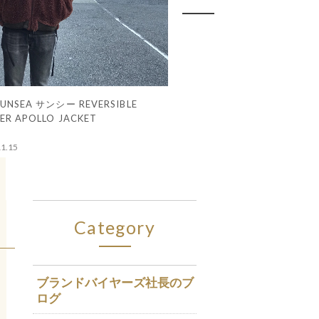
CANADA GOOSE カナダグース CARSON
入荷情報 16AW WTAPS MA
買取実績 マルジェラ アーテ
入荷情報 A BATHING APE 
9/21 入荷商品のご案内 NEI
9/20 UNDERCOVER 85 DE
9/19 SUPREME CANADA 
9/18 NUMBER(N)INE RAF 
9/6 入荷情報 18SS WTAPS ex
ブランドバイヤーズ 2018/8 
17AW SUPREME 
PARKA カーソン ダウンジャケット
JKM04 LIMA
デニムライダース ジャケッ
SHARK MA-1 with WIND S
METAL SAVAGE 2 NARROW
DENIM INDIGO
CREW PLAYBOY WARM UP
ACNE STUDIOS DOUBLET a
ンハーマン BLANK SS POC
報 スニーカー編
FUR PEA COAT
JKT WEAVING CA-HOODE
CHAMPION GUCCI MANE 
2
CTDNH PULLOVER HOOD
YANKEES THE NORTH FACE
2018.11.13
2018.11.11
2018.11.11
2018.11.11
2018.09.21
2018.09.20
2018.09.19
2018.09.18
2018.09.06
2018.08.03
2018.11.13
SLUMBERS
Category
ブランドバイヤーズ社長のブ
ログ