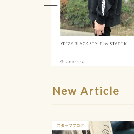
aper グラフペーパー 18SS OXFORD
17AW SUNSEA サンシー REV
 SHIRT
MONSTER APOLLO JACKE
.15
2018.11.15
New Article
スタッフブログ