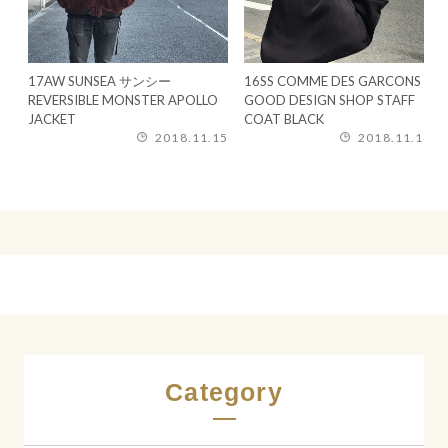
S
17AW SUNSEA サンシー
16SS COMME DES GARCONS
CA
17
入荷
買取
入荷情
9/
9/2
9/1
9/1
9/
ブラ
REVERSIBLE MONSTER APOLLO
GOOD DESIGN SHOP STAFF
CA
LEO
16
ナル
CAM
NE
BLA
LO
SIM
exc
WE
JACKET
COAT BLACK
ジ
ャ
STO
SAV
PA
DOU
SS 
2018.11.15
2018.11.14
JKT
NAS
SPO
NOR
HO
Category