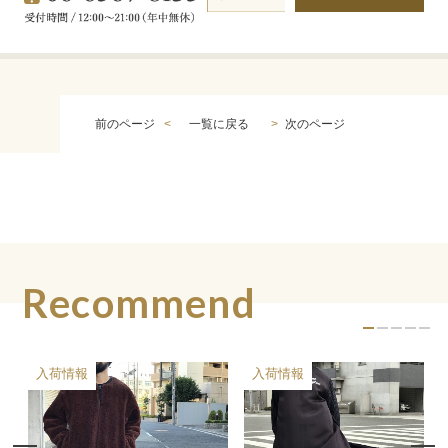
アクセス
06-6567-8135 受付時間/ 12:00〜21:00（年中無休）
前のページ
一覧に戻る
次のページ
Recommend
入荷情報
入荷情報
買
入
入
買
入
入
入
入
入
入
入