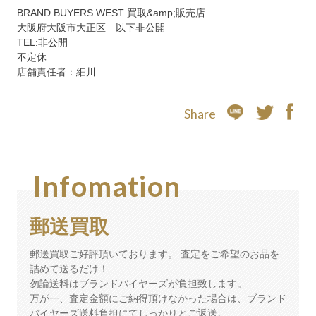
BRAND BUYERS WEST 買取&amp;販売店
大阪府大阪市大正区 以下非公開
TEL:非公開
不定休
店舗責任者：細川
Share
FAC
LINE
TWITTE
Infomation
郵送買取
郵送買取ご好評頂いております。
査定をご希望のお品を
詰めて送るだけ！
勿論送料はブランドバイヤーズが負担致します。
万が一、査定金額にご納得頂けなかった場合は、ブランド
バイヤーズ送料負担にてしっかりとご返送。